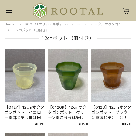
Home
ROOTALオリジナルポット・トレー
ルータルオクタゴン
12㎝ポット（皿付き）
12㎝ポット（皿付き）
【O12Y】12cmオクタ
【O12GR】12cmオク
【O12B】12cmオクタ
ゴンポット イエロ
タゴンポット グリ
ゴンポット ブラウ
ー※鉢と受け皿は固
ーン※こちらは受け
ン※鉢と受け皿は固
定される仕様ではあ
皿は付属しません
定される仕様ではあ
¥320
¥320
¥320
りません
りません