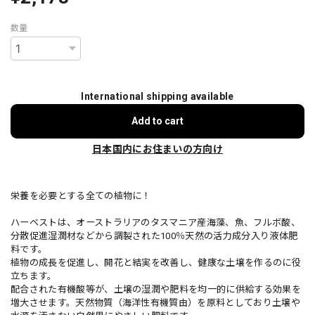
数量
International shipping available
Add to cart
日本国内にお住まいの方向け
栄養を必要とする全ての植物に！
ハーベストは、オーストラリアのタスマニア産海藻、魚、フルボ酸、
分散促進湿潤材などから調製された100％天然の活力成分入り液体肥
料です。
植物の成長を促進し、開花と結実を改善し、健康な土壌を作るのに役
立ちます。
配合された有機酸等が、土壌の湿潤や肥料を均一的に供給する効果を
増大させます。天然物質（海洋性有機質由）を原料としており土壌や