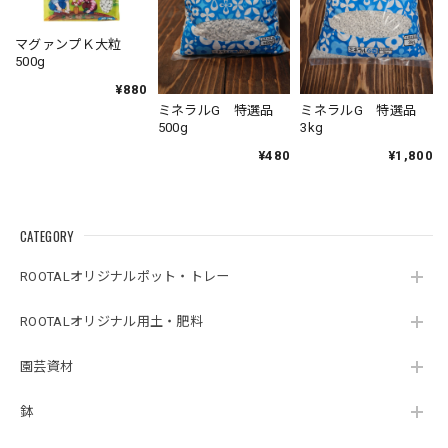
マグァンプＫ大粒
500g
¥880
ミネラルG 特選品
ミネラルG 特選品
500g
3kg
¥480
¥1,800
CATEGORY
ROOTALオリジナルポット・トレー
ROOTALオリジナル用土・肥料
園芸資材
鉢