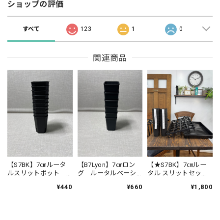
ショップの評価
すべて
123
1
0
関連商品
【S7BK】7㎝ルータ
【B7Lyon】7㎝ロン
【★S7BK】7㎝ルー
ルスリットポット
グ ルータルベーシ
タル スリットセッ
ブラック 10個セッ
ックポット yonkaku
ト ブラック（口径
¥440
¥660
¥1,800
ト
6個セット
７cmポット24個・ト
レー１個・受皿１
個）