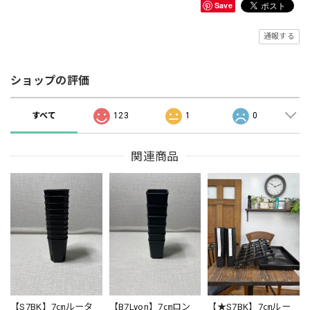
Save
通報する
ショップの評価
すべて
123
1
0
関連商品
【S7BK】7㎝ルータ
【B7Lyon】7㎝ロン
【★S7BK】7㎝ルー