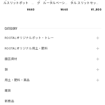
ルスリットポット
グ ルータルベーシ
タル スリットセッ
ブラック 10個セッ
ックポット yonkaku
ト ブラック（口径
¥440
¥660
¥1,800
ト
6個セット
７cmポット24個・ト
レー１個・受皿１
個）
CATEGORY
ROOTALオリジナルポット・トレー
ROOTALオリジナル用土・肥料
園芸資材
鉢
用土・肥料・薬品
雑貨
新商品