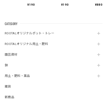
naminami １個
hachikaku １個
ブラック 10個セッ
¥190
¥190
¥880
ト
CATEGORY
ROOTALオリジナルポット・トレー
ROOTALオリジナル用土・肥料
園芸資材
鉢
用土・肥料・薬品
雑貨
新商品