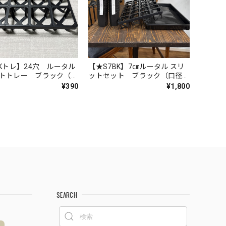
BKトレ】24穴 ルータル
【★S7BK】7㎝ルータル スリ
トトレー ブラック（口
ットセット ブラック（口径７
m対応）
cmポット24個・トレー１個・
¥390
¥1,800
受皿１個）
SEARCH