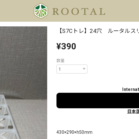
【S7Cトレ】24穴 ルータル
¥390
数量
Interna
日本
430×290×h50mm