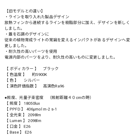
【旧モデルとの違い】
・ラインを取り入れた製品デザイン
放熱フィンから連続するラインを樹脂部分に加え、デザインを新しく
しました。
・蓋を石調のデザインに
従来の植物育成ライトの常識を変えるインパクトがあるデザインへ変
更しました。
・耐久性の高いパーツを使用
電源内部のパーツをより、耐久性の高いものに変更しました。
【 ボディカラー 】 ブラック
【 色温度 】 約5900K
【 色 】 シルバー
【 演色評価指数 】 高演色Ra96
●照度、光量子束密度 （照射距離４０cmの時）
【 照度 】 18050lux
【 PPFD 】 406μmol m-2 s-1
【 全光束 】 2098lm
【 Lumen 】 2098lm
【 口金 】 E26
【 Base 】 E26