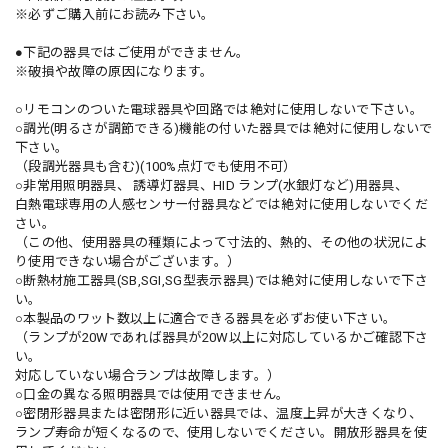
※必ずご購入前にお読み下さい。
●下記の器具ではご使用ができません。
※破損や故障の原因になります。
○リモコンのついた電球器具や回路では絶対に使用しないで下さい。
○調光(明るさが調節できる)機能の付いた器具では絶対に使用しないで
下さい。
（段調光器具も含む)(100%点灯でも使用不可）
○非常用照明器具、 誘導灯器具、HID ランプ(水銀灯など)用器具、
白熱電球専用の人感センサー付器具などでは絶対に使用しないでくだ
さい。
（この他、使用器具の種類によって寸法的、熱的、その他の状況によ
り使用できない場合がございます。）
○断熱材施工器具(SB,SGI,SG型表示器具)では絶対に使用しないで下さ
い。
○本製品のワット数以上に適合できる器具を必ずお使い下さい。
（ランプが20Wであれば器具が20W以上に対応しているかご確認下さ
い。
対応していない場合ランプは故障します。）
○口金の異なる照明器具では使用できません。
○密閉形器具または密閉形に近い器具では、温度上昇が大きくなり、
ランプ寿命が短くなるので、使用しないでください。開放形器具を使