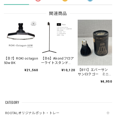
関連商品
【Ｂ7】ROKI octagon
【Ｂ6】Akondフロア
50w BK
ーライトスタンド
74.6cmブラック※電
【B11】エバーサン
¥21,560
¥10,120
球別売り
サンロクゴー ミニ
W12
¥4,950
CATEGORY
ROOTALオリジナルポット・トレー