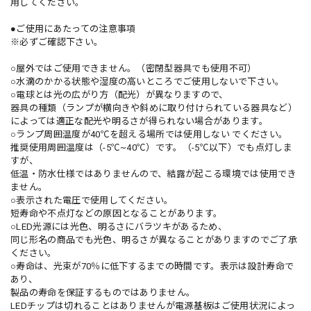
用してください。
●ご使用にあたっての注意事項
※必ずご確認下さい。
○屋外ではご使用できません。（密閉型器具でも使用不可）
○水滴のかかる状態や湿度の高いところでご使用しないで下さい。
○電球とは光の広がり方（配光）が異なりますので、
器具の種類（ランプが横向きや斜めに取り付けられている器具など）
によっては適正な配光や明るさが得られない場合があります。
○ランプ周囲温度が40℃を超える場所では使用しない でください。
推奨使用周囲温度は（-5℃~40℃）です。（-5℃以下）でも点灯しま
すが、
低温・防水仕様ではありませんので、結露が起こる環境では使用でき
ません。
○表示された電圧で使用してください。
短寿命や不点灯などの原因となることがあります。
○LED光源には光色、明るさにバラツキがあるため、
同じ形名の商品でも光色、明るさが異なることがありますのでご了承
ください。
○寿命は、光束が70％に低下するまでの時間です。表示は設計寿命で
あり、
製品の寿命を保証するものではありません。
LEDチップは切れることはありませんが電源基板はご使用状況によっ