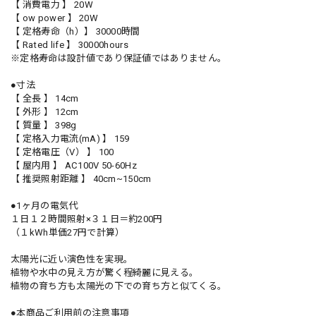
【 消費電力 】 20W
【 ow power 】 20W
【 定格寿命（h）】 30000時間
【 Rated life 】 30000hours
※定格寿命は設計値であり保証値ではありません。
●寸法
【 全長 】 14cm
【 外形 】 12cm
【 質量 】 398g
【 定格入力電流(mA) 】 159
【 定格電圧（V） 】 100
【 屋内用 】 AC100V 50-60Hz
【 推奨照射距離 】 40cm~150cm
●1ヶ月の電気代
１日１２時間照射×３１日＝約200円
（１kWh単価27円で計算）
太陽光に近い演色性を実現。
植物や水中の見え方が驚く程綺麗に見える。
植物の育ち方も太陽光の下での育ち方と似てくる。
●本商品ご利用前の注意事項