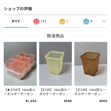
ショップの評価
すべて
123
1
0
関連商品
【★Z10P】10㎝深ル
【Z10Y】10㎝深ルー
【Z10B】10㎝深ルー
ータルザーザーセッ
タルザーザーポッ
タルザーザーポッ
ト ピンク 皿付き
ト イエロー（6個セ
ト ブラウン（6個セ
¥1,650
¥980
¥980
ット）
ット）