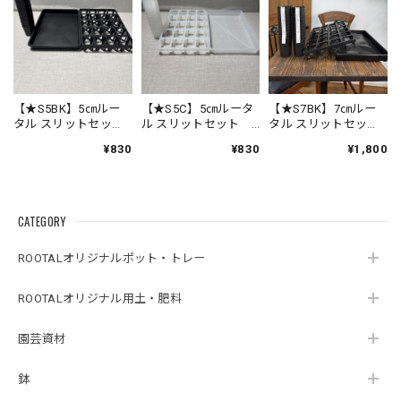
【★S5BK】5㎝ルー
【★S5C】5㎝ルータ
【★S7BK】7㎝ルー
タル スリットセッ
ル スリットセット
タル スリットセッ
ト ブラック（口径
透明（口径5cmポット
ト ブラック（口径
¥830
¥830
¥1,800
5cmポット20個・ト
20個・トレー１個・
７cmポット24個・ト
レー１個・受皿１
受皿１個）
レー１個・受皿１
個）
個）
CATEGORY
ROOTALオリジナルポット・トレー
ROOTALオリジナル用土・肥料
園芸資材
鉢