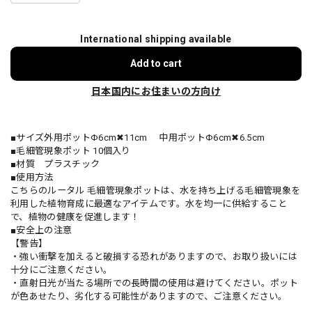
International shipping available
Add to cart
日本国内にお住まいの方向け
■サイズ外用ポットΦ6cm✖11cm 中用ポットΦ6cm✖6.5cm
■毛細管現象ポット 10個入り
■材質 プラスチック
■使用方法
こちらのルータル 毛細管現象ポットは、水を持ち上げる毛細管現象を
利用した植物育成に最適なアイテムです。水を均一に供給すること
で、植物の健康を促進します！
■安全上の注意
【警告】
・強い衝撃を加えると破損する恐れがありますので、お取り扱いには
十分にご注意ください。
・直射日光が当たる場所での長時間の使用は避けてください。ポット
が色あせたり、劣化する可能性がありますので、ご注意ください。