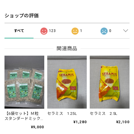
ショップの評価
すべて
123
1
0
関連商品
【6袋セット】Ｍ粒
セラミス 1.25L
セラミス 2.5L
スタンダードミック
¥1,280
¥2,100
ス 3.5L
¥9,000