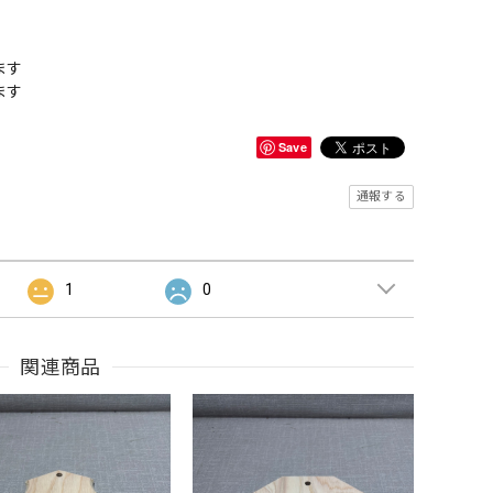
ます
ます
Save
通報する
1
0
関連商品