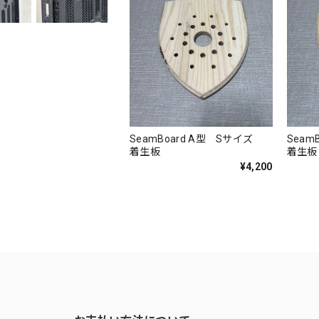
SeamBoard A型 Sサイズ
Seam
着生板
着生板
¥4,200